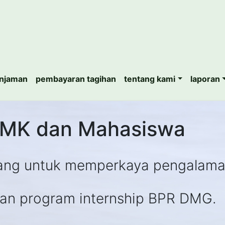
injaman
pembayaran tagihan
tentang kami
laporan
SMK dan Mahasiswa
uang untuk memperkaya pengalam
an program internship BPR DMG.